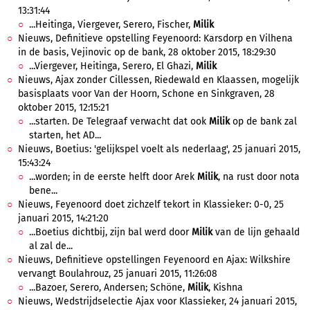
13:31:44
...Heitinga, Viergever, Serero, Fischer,
Milik
Nieuws, Definitieve opstelling Feyenoord: Karsdorp en Vilhena
in de basis, Vejinovic op de bank, 28 oktober 2015, 18:29:30
...Viergever, Heitinga, Serero, El Ghazi,
Milik
Nieuws, Ajax zonder Cillessen, Riedewald en Klaassen, mogelijk
basisplaats voor Van der Hoorn, Schone en Sinkgraven, 28
oktober 2015, 12:15:21
...starten. De Telegraaf verwacht dat ook
Milik
op de bank zal
starten, het AD...
Nieuws, Boetius: 'gelijkspel voelt als nederlaag', 25 januari 2015,
15:43:24
...worden; in de eerste helft door Arek
Milik
, na rust door nota
bene...
Nieuws, Feyenoord doet zichzelf tekort in Klassieker: 0-0, 25
januari 2015, 14:21:20
...Boetius dichtbij, zijn bal werd door
Milik
van de lijn gehaald
al zal de...
Nieuws, Definitieve opstellingen Feyenoord en Ajax: Wilkshire
vervangt Boulahrouz, 25 januari 2015, 11:26:08
...Bazoer, Serero, Andersen; Schöne,
Milik
, Kishna
Nieuws, Wedstrijdselectie Ajax voor Klassieker, 24 januari 2015,