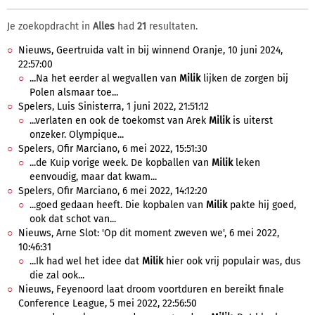
Je zoekopdracht in
Alles
had
21
resultaten.
Nieuws, Geertruida valt in bij winnend Oranje, 10 juni 2024,
22:57:00
...Na het eerder al wegvallen van
Milik
lijken de zorgen bij
Polen alsmaar toe...
Spelers, Luis Sinisterra, 1 juni 2022, 21:51:12
...verlaten en ook de toekomst van Arek
Milik
is uiterst
onzeker. Olympique...
Spelers, Ofir Marciano, 6 mei 2022, 15:51:30
...de Kuip vorige week. De kopballen van
Milik
leken
eenvoudig, maar dat kwam...
Spelers, Ofir Marciano, 6 mei 2022, 14:12:20
...goed gedaan heeft. Die kopbalen van
Milik
pakte hij goed,
ook dat schot van...
Nieuws, Arne Slot: 'Op dit moment zweven we', 6 mei 2022,
10:46:31
...Ik had wel het idee dat
Milik
hier ook vrij populair was, dus
die zal ook...
Nieuws, Feyenoord laat droom voortduren en bereikt finale
Conference League, 5 mei 2022, 22:56:50