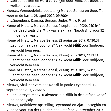
...verder spelen en werd vervangen door
Milik
. Dat bleek een
welkom voordeel...
Nieuws, Vermoedelijke opstelling: Marcos Senesi en Guus Til
weer in de basis, 28 april 2022, 09:20:04
...Guendouzi, Kamara, Gerson, Under,
Milik
, Payet
Home of History, Marcos Senesi, 2 september 2020, 01:21:44
Inderdaad zoals die
Milik
van ajax naar Napoli ging voor 32
miljoen dat was...
Home of History, Marcos Senesi, 22 augustus 2019, 07:30:51
...echt onhaalbaar voor ons? Ajax kocht
Milik
voor 3miljoen,
verkocht hem een...
Home of History, Marcos Senesi, 21 augustus 2019, 17:33:31
...echt onhaalbaar voor ons? Ajax kocht
Milik
voor 3miljoen,
verkocht hem een...
Home of History, Marcos Senesi, 21 augustus 2019, 14:11:19
...echt onhaalbaar voor ons? Ajax kocht
Milik
voor 3miljoen,
verkocht hem een...
Nieuws, Shakthar verslaat Napoli in poule Feyenoord, 13
september 2017, 22:46:09
...en Ferreyra met 2-0 alvorens als
Milik
in de slotfase vanaf
de penaltystip...
Nieuws, Definitieve opstelling Feyenoord en Ajax: Botteghin en
Vilhena voor Van der Heijden en Gustafson, 8 november 2015,