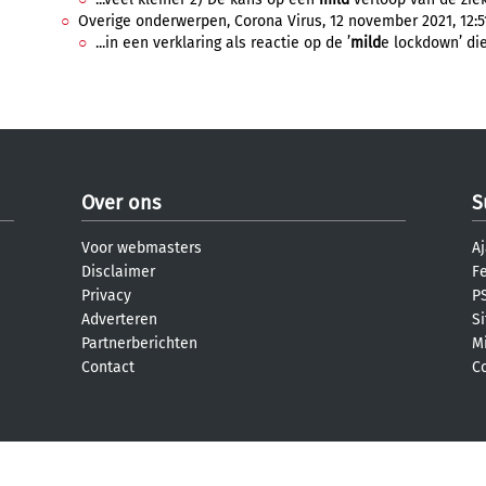
Overige onderwerpen, Corona Virus, 12 november 2021, 12:5
...in een verklaring als reactie op de ’
mild
e lockdown’ die
Over ons
S
Voor webmasters
Aj
Disclaimer
F
Privacy
PS
Adverteren
S
Partnerberichten
M
Contact
C