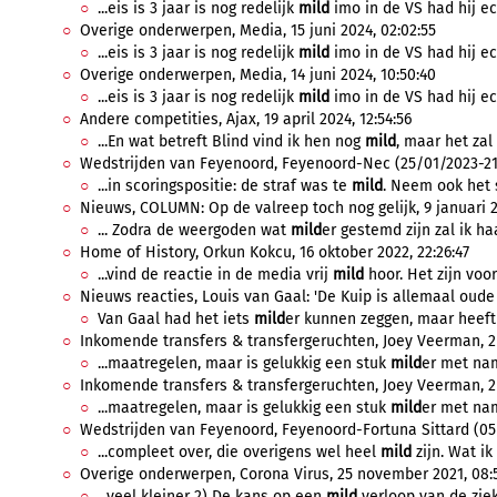
...eis is 3 jaar is nog redelijk
mild
imo in de VS had hij ec
Overige onderwerpen, Media, 15 juni 2024, 02:02:55
...eis is 3 jaar is nog redelijk
mild
imo in de VS had hij ec
Overige onderwerpen, Media, 14 juni 2024, 10:50:40
...eis is 3 jaar is nog redelijk
mild
imo in de VS had hij e
Andere competities, Ajax, 19 april 2024, 12:54:56
...En wat betreft Blind vind ik hen nog
mild
, maar het zal
Wedstrijden van Feyenoord, Feyenoord-Nec (25/01/2023-21:0
...in scoringspositie: de straf was te
mild
. Neem ook het 
Nieuws, COLUMN: Op de valreep toch nog gelijk, 9 januari 2
... Zodra de weergoden wat
mild
er gestemd zijn zal ik haa
Home of History, Orkun Kokcu, 16 oktober 2022, 22:26:47
...vind de reactie in de media vrij
mild
hoor. Het zijn voor
Nieuws reacties, Louis van Gaal: 'De Kuip is allemaal oude t
Van Gaal had het iets
mild
er kunnen zeggen, maar heeft 
Inkomende transfers & transfergeruchten, Joey Veerman, 2 j
...maatregelen, maar is gelukkig een stuk
mild
er met nam
Inkomende transfers & transfergeruchten, Joey Veerman, 2 
...maatregelen, maar is gelukkig een stuk
mild
er met nam
Wedstrijden van Feyenoord, Feyenoord-Fortuna Sittard (05/1
...compleet over, die overigens wel heel
mild
zijn. Wat ik
Overige onderwerpen, Corona Virus, 25 november 2021, 08:
...veel kleiner 2) De kans op een
mild
verloop van de ziekt