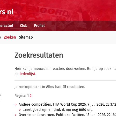
teractief
Club
Profiel
e
Zoeken
Sitemap
Zoekresultaten
Hier kan je nieuws en reacties doorzoeken. Ben je op zoek na
de
ledenlijst
.
Je zoekopdracht in
Alles
had
45
resultaten.
Pagina: 1
2
Andere competities, FIFA World Cup 2026, 9 juli 2026, 23:37:
...niet goed zijn en druk ik mij nog
mild
uit.
Overige onderwerpen, Politieke Partijen, 15 juni 2026, 22:16: