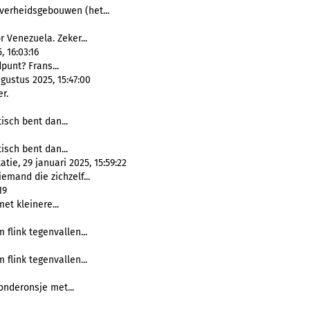
verheidsgebouwen (het...
 Venezuela. Zeker...
 16:03:16
punt? Frans...
ustus 2025, 15:47:00
r.
stisch bent dan...
stisch bent dan...
tie, 29 januari 2025, 15:59:22
iemand die zichzelf...
19
 met kleinere...
 flink tegenvallen...
 flink tegenvallen...
 onderonsje met...