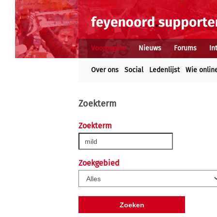
Voorpagina
Nieuws
Forums
In
Over ons
Social
Ledenlijst
Wie onlin
Zoekterm
Zoekterm
Zoekgebied