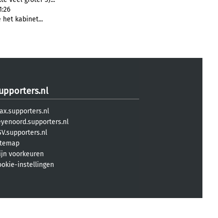
1:26
 het kabinet...
upporters.nl
ax.supporters.nl
eyenoord.supporters.nl
V.supporters.nl
itemap
ijn voorkeuren
ookie-instellingen