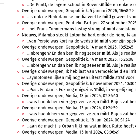
...De Punt), de lagere school in Bovens
mild
e en enkele o
Overige onderwerpen, Geopolitiek, 5 januari 2026, 16:48:29
...is ook de Nederlandse media veel te
mild
geweest voor
Overige onderwerpen, Politieke Partijen, 27 september 2025,
...het Frans Timmermans lastig: streng of
mild
asielstand
Nieuws, Milambo steekt Lotomba hart onder de riem, 14 aug
...van Persie was kort na de wedstrijd
mild
voor zijn spele
Overige onderwerpen, Geopolitiek, 14 maart 2025, 18:52:45
...inbrengen? En dan ben ik nog zeeeer
mild
. Als je reali
Overige onderwerpen, Geopolitiek, 14 maart 2025, 15:26:08
...inbrengen? En dan ben ik nog zeeeer
mild
. Als je reali
Overige onderwerpen, Ik heb last van vermoeidheid en irrita
...symptomen lijken mij nog een uiterst
mild
e straf voor 
Overige onderwerpen, Geopolitiek, 6 november 2024, 10:30:
...Post. En dan is Fox nog enigszins '
mild
', in vergelijking
Overige onderwerpen, Media, 13 juli 2024, 02:36:40
...was had ik hem vier gegeven ze zijn
mild
. Bajes zal hem
Overige onderwerpen, Media, 13 juli 2024, 01:24:59
...was had ik hem vier gegeven ze zijn
mild
. Bajes zal hem
Overige onderwerpen, Geopolitiek, 18 juni 2024, 00:31:24
...aan de macht is Orban lijkt nu wat
mild
er. Rutte heeft
Overige onderwerpen, Media, 15 juni 2024, 03:06:49