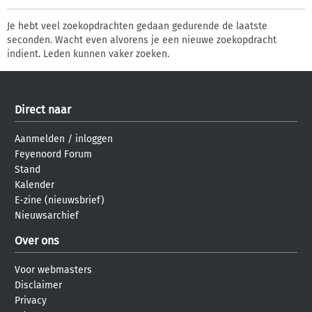
Je hebt veel zoekopdrachten gedaan gedurende de laatste
seconden. Wacht even alvorens je een nieuwe zoekopdracht
indient. Leden kunnen vaker zoeken.
Direct naar
Aanmelden
/
inloggen
Feyenoord Forum
Stand
Kalender
E-zine (nieuwsbrief)
Nieuwsarchief
Over ons
Voor webmasters
Disclaimer
Privacy