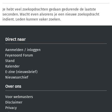
Je hebt veel zoekopdrachten gedaan gedurende de laatste
seconden. Wacht even alvorens je een nieuwe zoekopdracht
indient. Leden kunnen vaker zoeken.
Direct naar
Aanmelden
/
inloggen
Feyenoord Forum
Stand
Kalender
E-zine (nieuwsbrief)
Nieuwsarchief
Over ons
Voor webmasters
Disclaimer
Privacy