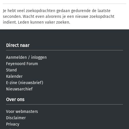
Je hebt veel zoekopdrachten gedaan gedurende de laatste
seconden. Wacht even alvorens je een nieuwe zoekopdracht
indient. Leden kunnen vaker zoeken.
Direct naar
Aanmelden
/
inloggen
Feyenoord Forum
Stand
Kalender
E-zine (nieuwsbrief)
Nieuwsarchief
Over ons
Voor webmasters
Disclaimer
Privacy