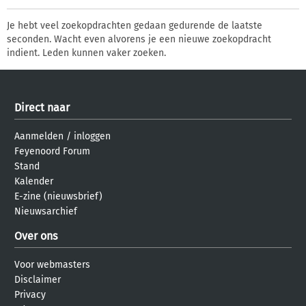
Je hebt veel zoekopdrachten gedaan gedurende de laatste
seconden. Wacht even alvorens je een nieuwe zoekopdracht
indient. Leden kunnen vaker zoeken.
Direct naar
Aanmelden
/
inloggen
Feyenoord Forum
Stand
Kalender
E-zine (nieuwsbrief)
Nieuwsarchief
Over ons
Voor webmasters
Disclaimer
Privacy