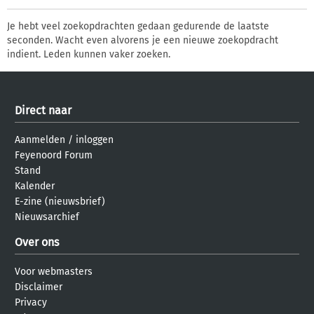
Je hebt veel zoekopdrachten gedaan gedurende de laatste
seconden. Wacht even alvorens je een nieuwe zoekopdracht
indient. Leden kunnen vaker zoeken.
Direct naar
Aanmelden
/
inloggen
Feyenoord Forum
Stand
Kalender
E-zine (nieuwsbrief)
Nieuwsarchief
Over ons
Voor webmasters
Disclaimer
Privacy