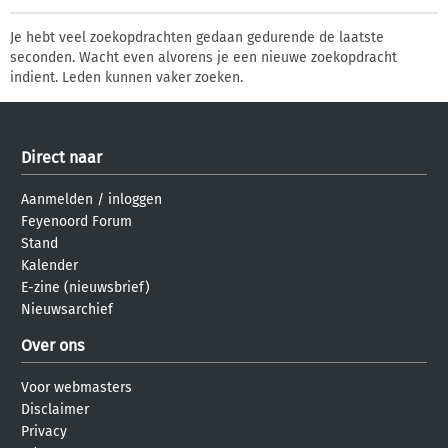
Je hebt veel zoekopdrachten gedaan gedurende de laatste
seconden. Wacht even alvorens je een nieuwe zoekopdracht
indient. Leden kunnen vaker zoeken.
Direct naar
Aanmelden
/
inloggen
Feyenoord Forum
Stand
Kalender
E-zine (nieuwsbrief)
Nieuwsarchief
Over ons
Voor webmasters
Disclaimer
Privacy