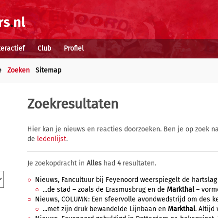
teractief
Club
Profiel
e
Zoeken
Sitemap
Zoekresultaten
Hier kan je nieuws en reacties doorzoeken. Ben je op zoek na
de
ledenlijst
.
Je zoekopdracht in
Alles
had
4
resultaten.
Nieuws, Fancultuur bij Feyenoord weerspiegelt de hartslag
...de stad – zoals de Erasmusbrug en de
Markthal
– vorme
Nieuws, COLUMN: Een sfeervolle avondwedstrijd om des keiz
...met zijn druk bewandelde Lijnbaan en
Markthal
. Altijd