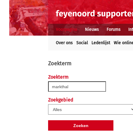
Voorpagina
Nieuws
Forums
In
Over ons
Social
Ledenlijst
Wie onlin
Zoekterm
Zoekterm
Zoekgebied