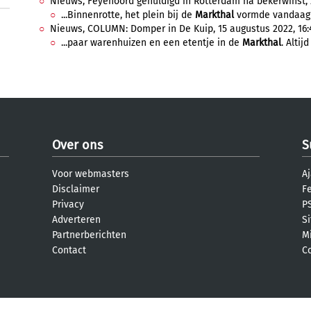
Nieuws, Feyenoord gehuldigd in Rotterdam na bekerwinst, 22
...Binnenrotte, het plein bij de
Markthal
vormde vandaag v
Nieuws, COLUMN: Domper in De Kuip, 15 augustus 2022, 16:
...paar warenhuizen en een etentje in de
Markthal
. Altijd
Over ons
S
Voor webmasters
Aj
Disclaimer
F
Privacy
PS
Adverteren
S
Partnerberichten
M
Contact
C