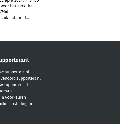
 april 2024, 14:54:00
oor het eerst het...
47:00
 leuk natuurlijk...
upporters.nl
ax.supporters.nl
eyenoord.supporters.nl
V.supporters.nl
itemap
ijn voorkeuren
ookie-instellingen