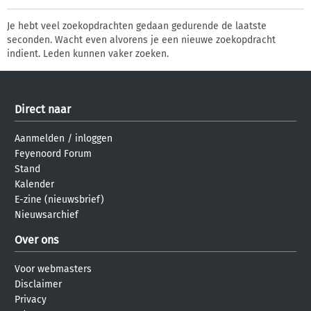
Je hebt veel zoekopdrachten gedaan gedurende de laatste
seconden. Wacht even alvorens je een nieuwe zoekopdracht
indient. Leden kunnen vaker zoeken.
Direct naar
Aanmelden
/
inloggen
Feyenoord Forum
Stand
Kalender
E-zine (nieuwsbrief)
Nieuwsarchief
Over ons
Voor webmasters
Disclaimer
Privacy