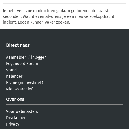
Je hebt veel zoekopdrachten gedaan gedurende de laatste
seconden. Wacht even alvorens je een nieuwe zoekopdracht
indient. Leden kunnen vaker zoeken.
Direct naar
Aanmelden
/
inloggen
Feyenoord Forum
Stand
Kalender
E-zine (nieuwsbrief)
Nieuwsarchief
Over ons
Voor webmasters
Disclaimer
Privacy