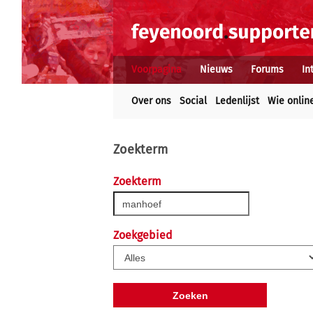
Voorpagina
Nieuws
Forums
In
Over ons
Social
Ledenlijst
Wie onlin
Zoekterm
Zoekterm
Zoekgebied