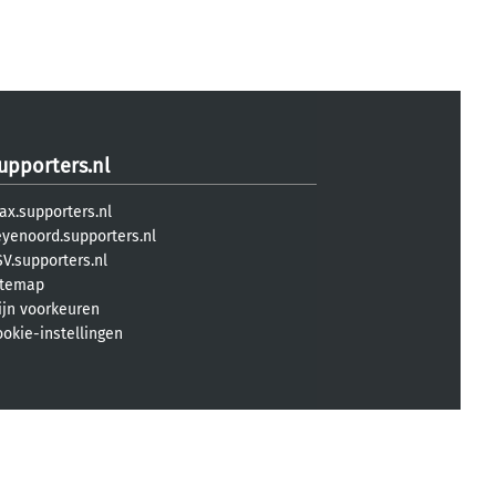
upporters.nl
ax.supporters.nl
eyenoord.supporters.nl
V.supporters.nl
itemap
ijn voorkeuren
ookie-instellingen