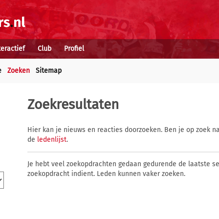
teractief
Club
Profiel
e
Zoeken
Sitemap
Zoekresultaten
Hier kan je nieuws en reacties doorzoeken. Ben je op zoek na
de
ledenlijst
.
Je hebt veel zoekopdrachten gedaan gedurende de laatste s
zoekopdracht indient. Leden kunnen vaker zoeken.