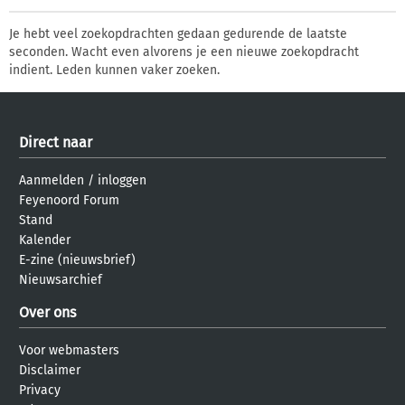
Je hebt veel zoekopdrachten gedaan gedurende de laatste
seconden. Wacht even alvorens je een nieuwe zoekopdracht
indient. Leden kunnen vaker zoeken.
Direct naar
Aanmelden
/
inloggen
Feyenoord Forum
Stand
Kalender
E-zine (nieuwsbrief)
Nieuwsarchief
Over ons
Voor webmasters
Disclaimer
Privacy