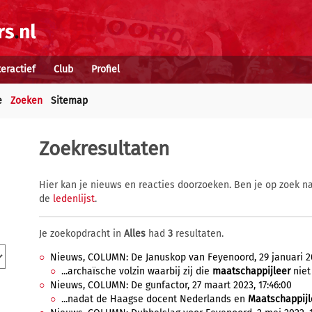
teractief
Club
Profiel
e
Zoeken
Sitemap
Zoekresultaten
Hier kan je nieuws en reacties doorzoeken. Ben je op zoek na
de
ledenlijst
.
Je zoekopdracht in
Alles
had
3
resultaten.
Nieuws, COLUMN: De Januskop van Feyenoord, 29 januari 20
...archaïsche volzin waarbij zij die
maatschappijleer
niet
Nieuws, COLUMN: De gunfactor, 27 maart 2023, 17:46:00
...nadat de Haagse docent Nederlands en
Maatschappijl