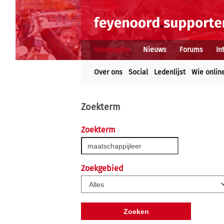
Voorpagina
Nieuws
Forums
In
Over ons
Social
Ledenlijst
Wie onlin
Zoekterm
Zoekterm
Zoekgebied