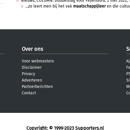
Nieuws, COLUMN: Dubbelslag voor Feyenoord, 2 mei 2022, 1
...zo leert men bij het vak
maatschappijleer
en die cultuu
Over ons
S
Voor webmasters
Aj
Disclaimer
F
Privacy
PS
Adverteren
S
Partnerberichten
M
Contact
C
Copyright: © 1999-2023
Supporters.nl