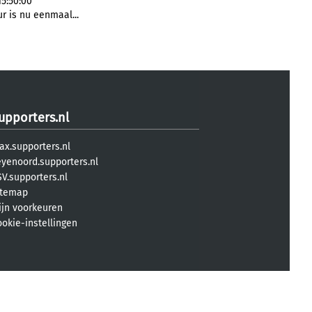
5:50:00
r is nu eenmaal...
upporters.nl
ax.supporters.nl
eyenoord.supporters.nl
V.supporters.nl
itemap
ijn voorkeuren
ookie-instellingen