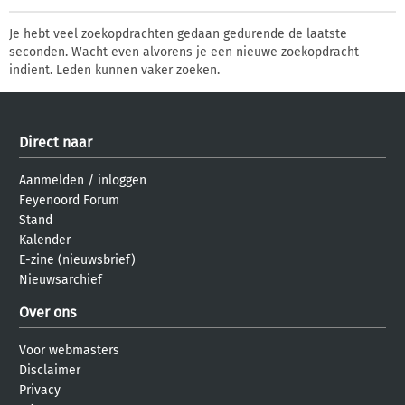
Je hebt veel zoekopdrachten gedaan gedurende de laatste
seconden. Wacht even alvorens je een nieuwe zoekopdracht
indient. Leden kunnen vaker zoeken.
Direct naar
Aanmelden
/
inloggen
Feyenoord Forum
Stand
Kalender
E-zine (nieuwsbrief)
Nieuwsarchief
Over ons
Voor webmasters
Disclaimer
Privacy