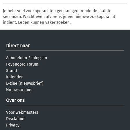
Je hebt veel zoekopdrachten gedaan gedurende de laatste
seconden. Wacht even alvorens je een nieuwe zoekopdracht
indient. Leden kunnen vaker zoeken.
Direct naar
Aanmelden
/
inloggen
Feyenoord Forum
Stand
Kalender
E-zine (nieuwsbrief)
Nieuwsarchief
Over ons
Voor webmasters
Disclaimer
Privacy