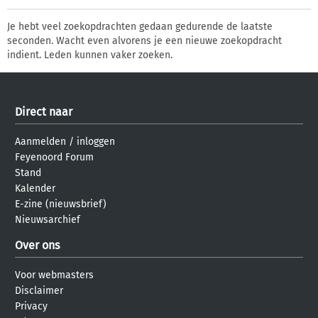
Je hebt veel zoekopdrachten gedaan gedurende de laatste
seconden. Wacht even alvorens je een nieuwe zoekopdracht
indient. Leden kunnen vaker zoeken.
Direct naar
Aanmelden
/
inloggen
Feyenoord Forum
Stand
Kalender
E-zine (nieuwsbrief)
Nieuwsarchief
Over ons
Voor webmasters
Disclaimer
Privacy