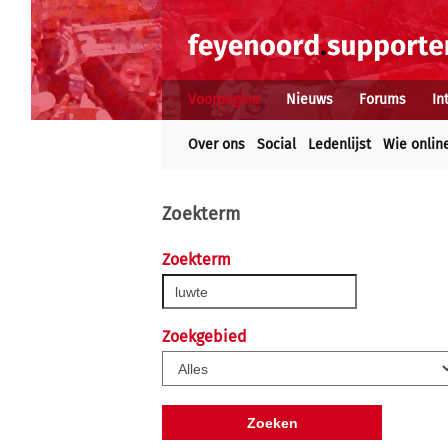
Voorpagina
Nieuws
Forums
In
Over ons
Social
Ledenlijst
Wie onlin
Zoekterm
Zoekterm
Zoekgebied