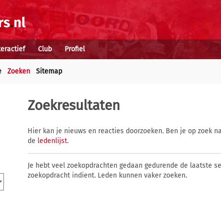
teractief
Club
Profiel
e
Zoeken
Sitemap
Zoekresultaten
Hier kan je nieuws en reacties doorzoeken. Ben je op zoek na
de
ledenlijst
.
Je hebt veel zoekopdrachten gedaan gedurende de laatste s
zoekopdracht indient. Leden kunnen vaker zoeken.