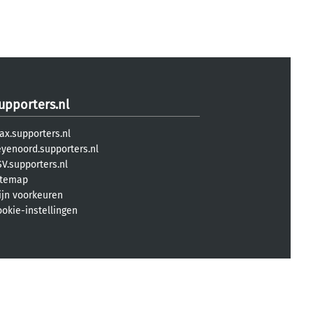
upporters.nl
ax.supporters.nl
eyenoord.supporters.nl
V.supporters.nl
itemap
ijn voorkeuren
ookie-instellingen