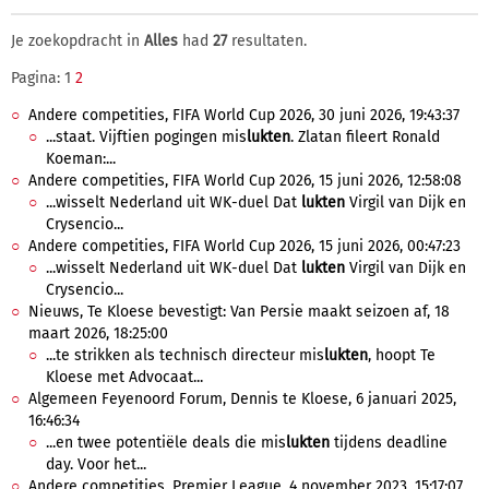
Je zoekopdracht in
Alles
had
27
resultaten.
Pagina: 1
2
Andere competities, FIFA World Cup 2026, 30 juni 2026, 19:43:37
...staat. Vijftien pogingen mis
lukten
. Zlatan fileert Ronald
Koeman:...
Andere competities, FIFA World Cup 2026, 15 juni 2026, 12:58:08
...wisselt Nederland uit WK-duel Dat
lukten
Virgil van Dijk en
Crysencio...
Andere competities, FIFA World Cup 2026, 15 juni 2026, 00:47:23
...wisselt Nederland uit WK-duel Dat
lukten
Virgil van Dijk en
Crysencio...
Nieuws, Te Kloese bevestigt: Van Persie maakt seizoen af, 18
maart 2026, 18:25:00
...te strikken als technisch directeur mis
lukten
, hoopt Te
Kloese met Advocaat...
Algemeen Feyenoord Forum, Dennis te Kloese, 6 januari 2025,
16:46:34
...en twee potentiële deals die mis
lukten
tijdens deadline
day. Voor het...
Andere competities, Premier League, 4 november 2023, 15:17:07