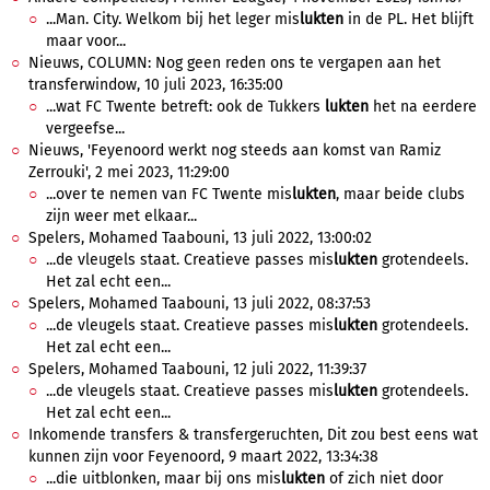
...Man. City. Welkom bij het leger mis
lukten
in de PL. Het blijft
maar voor...
Nieuws, COLUMN: Nog geen reden ons te vergapen aan het
transferwindow, 10 juli 2023, 16:35:00
...wat FC Twente betreft: ook de Tukkers
lukten
het na eerdere
vergeefse...
Nieuws, 'Feyenoord werkt nog steeds aan komst van Ramiz
Zerrouki', 2 mei 2023, 11:29:00
...over te nemen van FC Twente mis
lukten
, maar beide clubs
zijn weer met elkaar...
Spelers, Mohamed Taabouni, 13 juli 2022, 13:00:02
...de vleugels staat. Creatieve passes mis
lukten
grotendeels.
Het zal echt een...
Spelers, Mohamed Taabouni, 13 juli 2022, 08:37:53
...de vleugels staat. Creatieve passes mis
lukten
grotendeels.
Het zal echt een...
Spelers, Mohamed Taabouni, 12 juli 2022, 11:39:37
...de vleugels staat. Creatieve passes mis
lukten
grotendeels.
Het zal echt een...
Inkomende transfers & transfergeruchten, Dit zou best eens wat
kunnen zijn voor Feyenoord, 9 maart 2022, 13:34:38
...die uitblonken, maar bij ons mis
lukten
of zich niet door