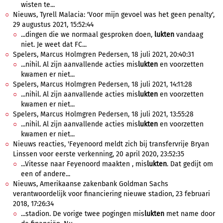
wisten te...
Nieuws, Tyrell Malacia: 'Voor mijn gevoel was het geen penalty',
29 augustus 2021, 15:52:44
...dingen die we normaal gesproken doen,
lukten
vandaag
niet. Je weet dat FC...
Spelers, Marcus Holmgren Pedersen, 18 juli 2021, 20:40:31
...nihil. Al zijn aanvallende acties mis
lukten
en voorzetten
kwamen er niet...
Spelers, Marcus Holmgren Pedersen, 18 juli 2021, 14:11:28
...nihil. Al zijn aanvallende acties mis
lukten
en voorzetten
kwamen er niet...
Spelers, Marcus Holmgren Pedersen, 18 juli 2021, 13:55:28
...nihil. Al zijn aanvallende acties mis
lukten
en voorzetten
kwamen er niet...
Nieuws reacties, 'Feyenoord meldt zich bij transfervrije Bryan
Linssen voor eerste verkenning, 20 april 2020, 23:52:35
...Vitesse naar Feyenoord maakten , mis
lukten
. Dat gedijt om
een of andere...
Nieuws, Amerikaanse zakenbank Goldman Sachs
verantwoordelijk voor financiering nieuwe stadion, 23 februari
2018, 17:26:34
...stadion. De vorige twee pogingen mis
lukten
met name door