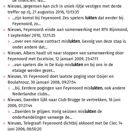
de financiën. Nu...
Nieuws, Jørgensen kan zich in uniek rijtje vestigen met derde
treffer op rij, 21 augustus 2016, 13:13:35
...zijn komst bij Feyenoord. Zes spelers
lukten
dat eerder bij
Feyenoord, zo...
Nieuws, Feyenoord: einde aan samenwerking met RTV Rijnmond,
1 september 2010, 12:11:35
...over een nieuw contract mis
lukten
. Gevolg van deze stap is
onder andere dat...
Nieuws, Albers haalt uit naar stoppen van samenwerking door
Feyenoord met Excelsior, 12 januari 2009, 23:47:11
...van spelers die in De Kuip mis
lukten
en bij ons in de
etalage werden gezet...
Nieuws, VI: Feyenoord doet laatste poging voor Ooijer en
Boulahrouz, 30 januari 2008, 09:27:54
...bij. Eerdere pogingen van Feyenoord mis
lukten
, ook andere
Nederlandse clubs...
Nieuws, Daerden lijkt naar Club Brugge te vertrekken, 16 juni
2006, 07:27:44
...Daerden te grijpen. Vorig seizoen mis
lukten
de
onderhandelingen vanwege de...
Nieuws, Telegraaf: Feyenoord dichtbij akkoord met De Cler, 14
juni 2006, 06:50:20