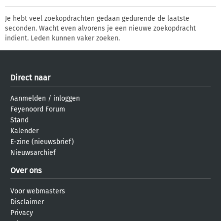
Je hebt veel zoekopdrachten gedaan gedurende de laatste
seconden. Wacht even alvorens je een nieuwe zoekopdracht
indient. Leden kunnen vaker zoeken.
Direct naar
Aanmelden
/
inloggen
Feyenoord Forum
Stand
Kalender
E-zine (nieuwsbrief)
Nieuwsarchief
Over ons
Voor webmasters
Disclaimer
Privacy