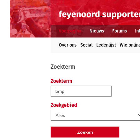
Voorpagina
Nieuws
Forums
In
Over ons
Social
Ledenlijst
Wie onlin
Zoekterm
Zoekterm
Zoekgebied