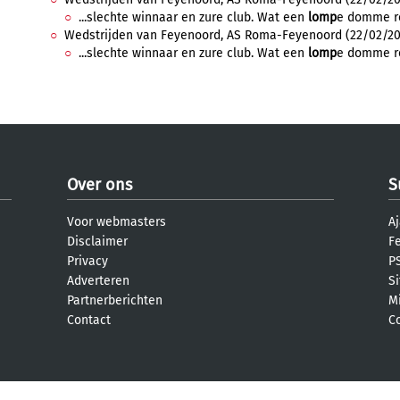
...slechte winnaar en zure club. Wat een
lomp
e domme re
Wedstrijden van Feyenoord, AS Roma-Feyenoord (22/02/2024-
...slechte winnaar en zure club. Wat een
lomp
e domme re
Over ons
S
Voor webmasters
Aj
Disclaimer
F
Privacy
PS
Adverteren
S
Partnerberichten
M
Contact
C