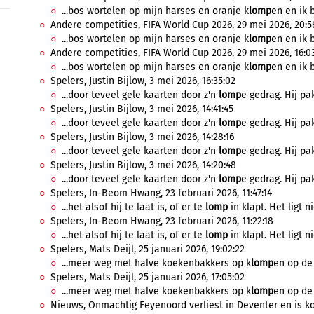
...bos wortelen op mijn harses en oranje k
lomp
en en ik b
Andere competities, FIFA World Cup 2026, 29 mei 2026, 20:5
...bos wortelen op mijn harses en oranje k
lomp
en en ik b
Andere competities, FIFA World Cup 2026, 29 mei 2026, 16:0
...bos wortelen op mijn harses en oranje k
lomp
en en ik 
Spelers, Justin Bijlow, 3 mei 2026, 16:35:02
...door teveel gele kaarten door z'n
lomp
e gedrag. Hij pak
Spelers, Justin Bijlow, 3 mei 2026, 14:41:45
...door teveel gele kaarten door z'n
lomp
e gedrag. Hij pak
Spelers, Justin Bijlow, 3 mei 2026, 14:28:16
...door teveel gele kaarten door z'n
lomp
e gedrag. Hij pak
Spelers, Justin Bijlow, 3 mei 2026, 14:20:48
...door teveel gele kaarten door z'n
lomp
e gedrag. Hij pak
Spelers, In-Beom Hwang, 23 februari 2026, 11:47:14
...het alsof hij te laat is, of er te
lomp
in klapt. Het ligt n
Spelers, In-Beom Hwang, 23 februari 2026, 11:22:18
...het alsof hij te laat is, of er te
lomp
in klapt. Het ligt n
Spelers, Mats Deijl, 25 januari 2026, 19:02:22
...meer weg met halve koekenbakkers op k
lomp
en op de 
Spelers, Mats Deijl, 25 januari 2026, 17:05:02
...meer weg met halve koekenbakkers op k
lomp
en op de 
Nieuws, Onmachtig Feyenoord verliest in Deventer en is kop