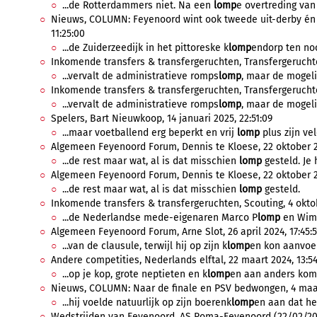
...de Rotterdammers niet. Na een
lomp
e overtreding van
Nieuws, COLUMN: Feyenoord wint ook tweede uit-derby én v
11:25:00
...de Zuiderzeedijk in het pittoreske k
lomp
endorp ten noo
Inkomende transfers & transfergeruchten, Transfergeruchten,
...vervalt de administratieve romps
lomp
, maar de mogeli
Inkomende transfers & transfergeruchten, Transfergeruchten
...vervalt de administratieve romps
lomp
, maar de mogeli
Spelers, Bart Nieuwkoop, 14 januari 2025, 22:51:09
...maar voetballend erg beperkt en vrij
lomp
plus zijn vel
Algemeen Feyenoord Forum, Dennis te Kloese, 22 oktober 20
...de rest maar wat, al is dat misschien
lomp
gesteld. Je 
Algemeen Feyenoord Forum, Dennis te Kloese, 22 oktober 20
...de rest maar wat, al is dat misschien
lomp
gesteld.
Inkomende transfers & transfergeruchten, Scouting, 4 oktob
...de Nederlandse mede-eigenaren Marco P
lomp
en Wim J
Algemeen Feyenoord Forum, Arne Slot, 26 april 2024, 17:45:5
...van de clausule, terwijl hij op zijn k
lomp
en kon aanvoel
Andere competities, Nederlands elftal, 22 maart 2024, 13:54
...op je kop, grote neptieten en k
lomp
en aan anders kom j
Nieuws, COLUMN: Naar de finale en PSV bedwongen, 4 maar
...hij voelde natuurlijk op zijn boerenk
lomp
en aan dat het
Wedstrijden van Feyenoord, AS Roma-Feyenoord (22/02/2024-