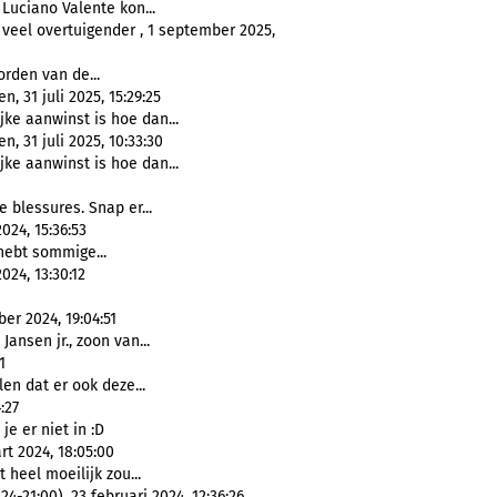
 Luciano Valente kon...
eel overtuigender , 1 september 2025,
rden van de...
 31 juli 2025, 15:29:25
jke aanwinst is hoe dan...
, 31 juli 2025, 10:33:30
jke aanwinst is hoe dan...
e blessures. Snap er...
24, 15:36:53
hebt sommige...
24, 13:30:12
er 2024, 19:04:51
ansen jr., zoon van...
1
en dat er ook deze...
:27
e er niet in :D
t 2024, 18:05:00
 heel moeilijk zou...
21:00), 23 februari 2024, 12:36:26