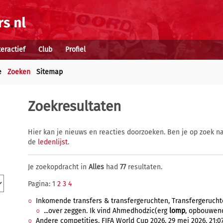
teractief
Club
Profiel
e
Zoeken
Sitemap
Zoekresultaten
Hier kan je nieuws en reacties doorzoeken. Ben je op zoek na
de
ledenlijst
.
Je zoekopdracht in
Alles
had
77
resultaten.
Pagina: 1
2
3
4
Inkomende transfers & transfergeruchten, Transfergeruchten,
...over zeggen. Ik vind Ahmedhodzic(erg
lomp
, opbouwend
Andere competities, FIFA World Cup 2026, 29 mei 2026, 21:07