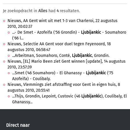
Je zoekopdracht in
Alles
had
4
resultaten.
Nieuws, AA Gent wint uit met 1-3 van Charleroi, 22 augustus
2010, 20:02:37
...- De Smet - Azofeifa ('56 Grondin) -
Ljubijankic
- Soumahoro
('66 l...
Nieuws, Selectie AA Gent voor duel tegen Feyenoord, 18
augustus 2010, 06:58:47
...Arbeitman, Soumahoro, Conté,
Ljubijankic
, Grondin.
Nieuws, [EL] Mario Been ziet Gent winnen [update], 14 augustus
2010, 23:57:39
...Smet ('46 Soumahoro) - El Ghanassy -
Ljubijankic
('75
Azofeifa) - Coulibaly.
Nieuws, Vlemmings ziet afstraffing voor Gent in eigen huis, 8
augustus 2010, 20:55:41
...Thijs, Grondin, Lepoint, Custovic (46
Ljubijankic
), Coulibaly, El
Ghanassy...
Direct naar