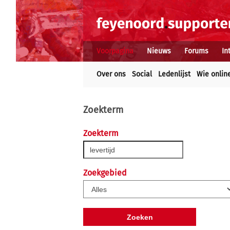
Voorpagina
Nieuws
Forums
In
Over ons
Social
Ledenlijst
Wie onlin
Zoekterm
Zoekterm
Zoekgebied