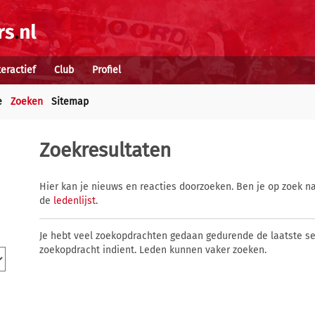
teractief
Club
Profiel
e
Zoeken
Sitemap
Zoekresultaten
Hier kan je nieuws en reacties doorzoeken. Ben je op zoek na
de
ledenlijst
.
Je hebt veel zoekopdrachten gedaan gedurende de laatste s
zoekopdracht indient. Leden kunnen vaker zoeken.