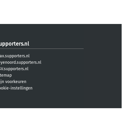
upporters.nl
ax.supporters.nl
eyenoord.supporters.nl
V.supporters.nl
itemap
ijn voorkeuren
ookie-instellingen