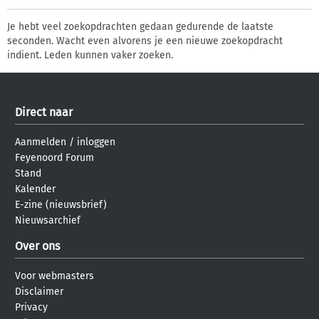
Je hebt veel zoekopdrachten gedaan gedurende de laatste
seconden. Wacht even alvorens je een nieuwe zoekopdracht
indient. Leden kunnen vaker zoeken.
Direct naar
Aanmelden
/
inloggen
Feyenoord Forum
Stand
Kalender
E-zine (nieuwsbrief)
Nieuwsarchief
Over ons
Voor webmasters
Disclaimer
Privacy