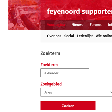
Voorpagina
Nieuws
Forums
In
Over ons
Social
Ledenlijst
Wie onlin
Zoekterm
Zoekterm
Zoekgebied