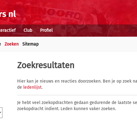
teractief
Club
Profiel
e
Zoeken
Sitemap
Zoekresultaten
Hier kan je nieuws en reacties doorzoeken. Ben je op zoek na
de
ledenlijst
.
Je hebt veel zoekopdrachten gedaan gedurende de laatste s
zoekopdracht indient. Leden kunnen vaker zoeken.