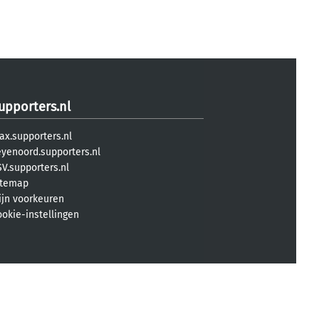
upporters.nl
ax.supporters.nl
eyenoord.supporters.nl
V.supporters.nl
itemap
ijn voorkeuren
ookie-instellingen