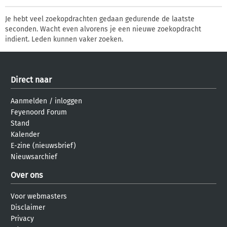
Je hebt veel zoekopdrachten gedaan gedurende de laatste
seconden. Wacht even alvorens je een nieuwe zoekopdracht
indient. Leden kunnen vaker zoeken.
Direct naar
Aanmelden
/
inloggen
Feyenoord Forum
Stand
Kalender
E-zine (nieuwsbrief)
Nieuwsarchief
Over ons
Voor webmasters
Disclaimer
Privacy