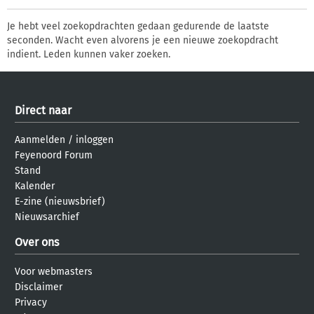
Je hebt veel zoekopdrachten gedaan gedurende de laatste
seconden. Wacht even alvorens je een nieuwe zoekopdracht
indient. Leden kunnen vaker zoeken.
Direct naar
Aanmelden
/
inloggen
Feyenoord Forum
Stand
Kalender
E-zine (nieuwsbrief)
Nieuwsarchief
Over ons
Voor webmasters
Disclaimer
Privacy