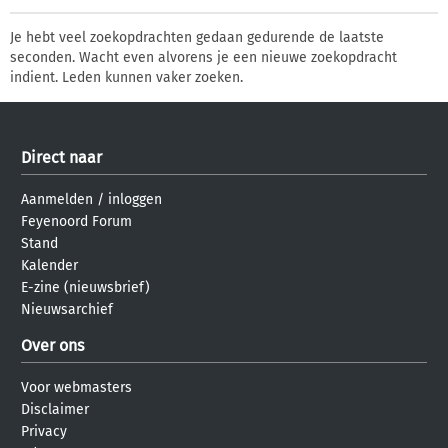
Je hebt veel zoekopdrachten gedaan gedurende de laatste
seconden. Wacht even alvorens je een nieuwe zoekopdracht
indient. Leden kunnen vaker zoeken.
Direct naar
Aanmelden
/
inloggen
Feyenoord Forum
Stand
Kalender
E-zine (nieuwsbrief)
Nieuwsarchief
Over ons
Voor webmasters
Disclaimer
Privacy