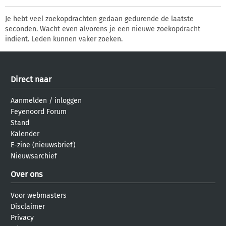
Je hebt veel zoekopdrachten gedaan gedurende de laatste
seconden. Wacht even alvorens je een nieuwe zoekopdracht
indient. Leden kunnen vaker zoeken.
Direct naar
Aanmelden
/
inloggen
Feyenoord Forum
Stand
Kalender
E-zine (nieuwsbrief)
Nieuwsarchief
Over ons
Voor webmasters
Disclaimer
Privacy