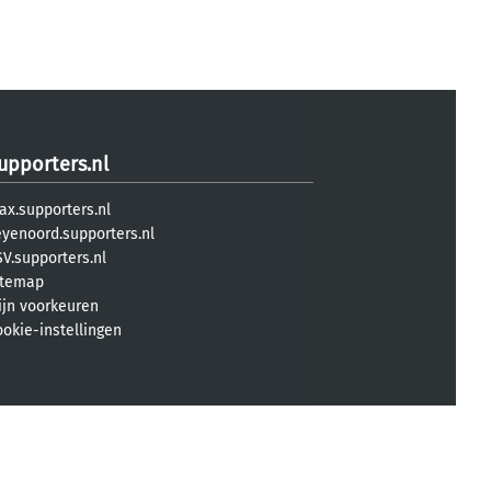
upporters.nl
ax.supporters.nl
eyenoord.supporters.nl
V.supporters.nl
itemap
ijn voorkeuren
ookie-instellingen