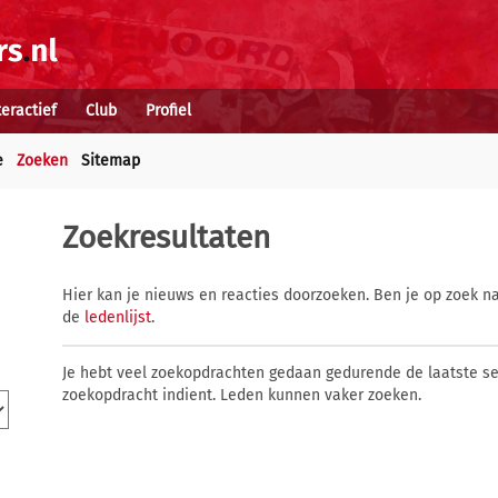
teractief
Club
Profiel
e
Zoeken
Sitemap
Zoekresultaten
Hier kan je nieuws en reacties doorzoeken. Ben je op zoek na
de
ledenlijst
.
Je hebt veel zoekopdrachten gedaan gedurende de laatste s
zoekopdracht indient. Leden kunnen vaker zoeken.