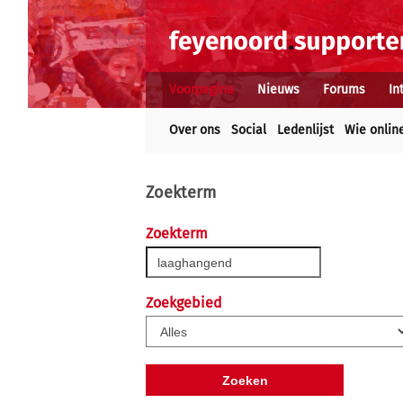
Voorpagina
Nieuws
Forums
In
Over ons
Social
Ledenlijst
Wie onlin
Zoekterm
Zoekterm
Zoekgebied