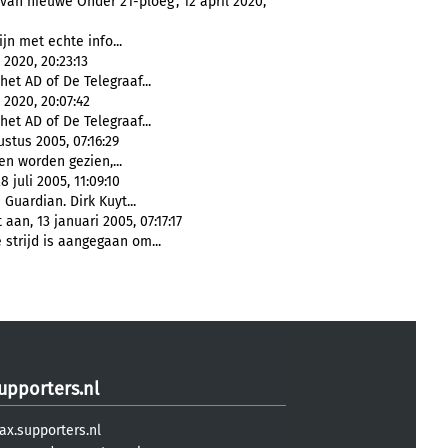
van nieuwe Onder 21-ploeg', 12 april 2020,
ijn met echte info...
2020, 20:23:13
het AD of De Telegraaf...
2020, 20:07:42
het AD of De Telegraaf...
stus 2005, 07:16:29
en worden gezien,...
juli 2005, 11:09:10
Guardian. Dirk Kuyt...
aan, 13 januari 2005, 07:17:17
strijd is aangegaan om...
upporters.nl
ax.supporters.nl