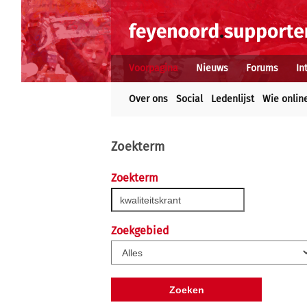
Voorpagina
Nieuws
Forums
In
Over ons
Social
Ledenlijst
Wie onlin
Zoekterm
Zoekterm
Zoekgebied