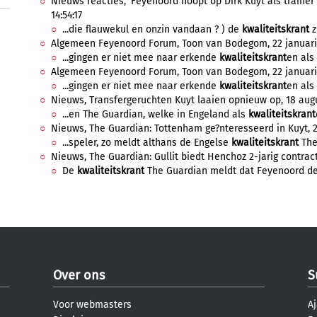
Nieuws reacties, 'Feyenoord hoopt op Dirk Kuyt als trainer 
14:54:17
...die flauwekul en onzin vandaan ? ) de
kwaliteitskrant
z
Algemeen Feyenoord Forum, Toon van Bodegom, 22 januari 
...gingen er niet mee naar erkende
kwaliteitskrant
en als 
Algemeen Feyenoord Forum, Toon van Bodegom, 22 januari 
...gingen er niet mee naar erkende
kwaliteitskrant
en als 
Nieuws, Transfergeruchten Kuyt laaien opnieuw op, 18 augu
...en The Guardian, welke in Engeland als
kwaliteitskrant
Nieuws, The Guardian: Tottenham ge?nteresseerd in Kuyt, 28 
...speler, zo meldt althans de Engelse
kwaliteitskrant
The 
Nieuws, The Guardian: Gullit biedt Henchoz 2-jarig contract 
De
kwaliteitskrant
The Guardian meldt dat Feyenoord de 
Over ons
S
Voor webmasters
Aj