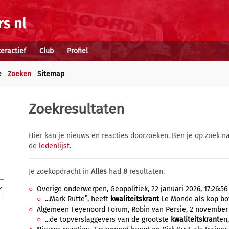
teractief
Club
Profiel
e
Zoeken
Sitemap
Zoekresultaten
Hier kan je nieuws en reacties doorzoeken. Ben je op zoek na
de
ledenlijst
.
Je zoekopdracht in
Alles
had
8
resultaten.
Overige onderwerpen, Geopolitiek, 22 januari 2026, 17:26:56
...Mark Rutte”, heeft
kwaliteitskrant
Le Monde als kop bove
Algemeen Feyenoord Forum, Robin van Persie, 2 november 2
...de topverslaggevers van de grootste
kwaliteitskrant
en