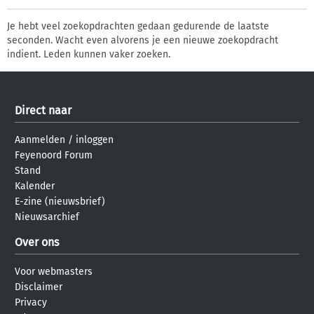
Je hebt veel zoekopdrachten gedaan gedurende de laatste
seconden. Wacht even alvorens je een nieuwe zoekopdracht
indient. Leden kunnen vaker zoeken.
Direct naar
Aanmelden
/
inloggen
Feyenoord Forum
Stand
Kalender
E-zine (nieuwsbrief)
Nieuwsarchief
Over ons
Voor webmasters
Disclaimer
Privacy