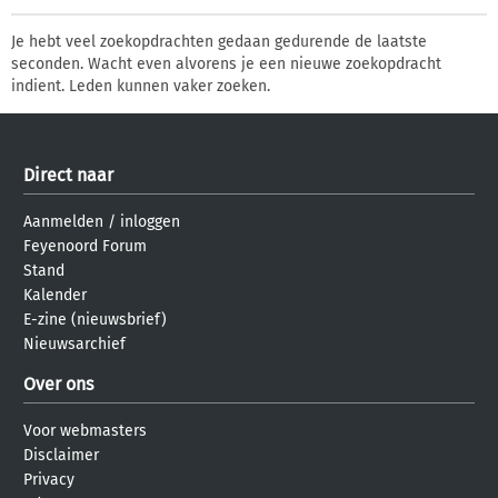
Je hebt veel zoekopdrachten gedaan gedurende de laatste
seconden. Wacht even alvorens je een nieuwe zoekopdracht
indient. Leden kunnen vaker zoeken.
Direct naar
Aanmelden
/
inloggen
Feyenoord Forum
Stand
Kalender
E-zine (nieuwsbrief)
Nieuwsarchief
Over ons
Voor webmasters
Disclaimer
Privacy