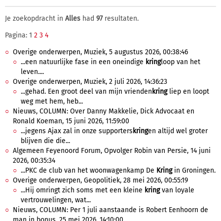
Je zoekopdracht in
Alles
had
97
resultaten.
Pagina: 1
2
3
4
Overige onderwerpen, Muziek, 5 augustus 2026, 00:38:46
...een natuurlijke fase in een oneindige
kring
loop van het
leven....
Overige onderwerpen, Muziek, 2 juli 2026, 14:36:23
...gehad. Een groot deel van mijn vrienden
kring
liep en loopt
weg met hem, heb...
Nieuws, COLUMN: Over Danny Makkelie, Dick Advocaat en
Ronald Koeman, 15 juni 2026, 11:59:00
...jegens Ajax zal in onze supporters
kring
en altijd wel groter
blijven die die...
Algemeen Feyenoord Forum, Opvolger Robin van Persie, 14 juni
2026, 00:35:34
...PKC de club van het woonwagenkamp De
Kring
in Groningen.
Overige onderwerpen, Geopolitiek, 28 mei 2026, 00:55:19
...Hij omringt zich soms met een kleine
kring
van loyale
vertrouwelingen, wat...
Nieuws, COLUMN: Per 1 juli aanstaande is Robert Eenhoorn de
man in bonus, 25 mei 2026, 14:10:00