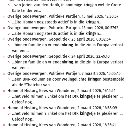
...van Jorien van den Herik, in sommige
kring
en wel de Grote
Kale Leider en...
Overige onderwerpen, Politieke Partijen, 15 mei 2026, 12:30:57
...Eite Homan nog steeds actief is in die
kring
en...
Overige onderwerpen, Politieke Partijen, 15 mei 2026, 00:57:12
...Eite Homan nog steeds actief is in die
kring
en...
Overige onderwerpen, Geopolitiek, 25 april 2026, 00:32:54
...binnen familie en vrienden
kring
. In die zin is Europa verlost
van een...
Overige onderwerpen, Geopolitiek, 24 april 2026, 22:49:10
...binnen familie en vrienden
kring
. In die zin is Europa verlost
van een...
Overige onderwerpen, Politieke Partijen, 7 maart 2026, 15:05:45
...een BNR-column en door Welingelichte
Kring
en bestempeld
als de "Thatcher van...
Home of History, Kees van Wonderen, 2 maart 2026, 17:15:54
...het veld ruimen ? Enkel om het DtK
kring
etje te plezieren ....
Geloof nog...
Home of History, Kees van Wonderen, 2 maart 2026, 16:38:09
...het veld ruimen ? Enkel om het DtK
kring
etje te plezieren ....
Geloof nog...
Home of History, Kees van Wonderen, 2 maart 2026, 16:36:41