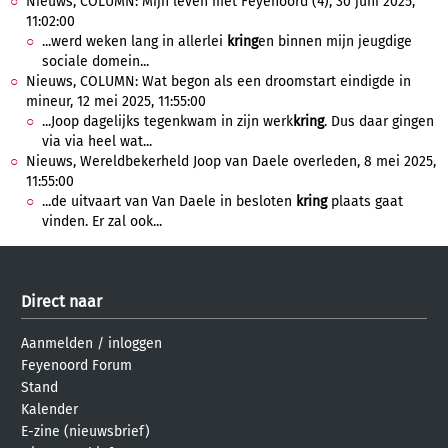
Nieuws, COLUMN: Mijn leven met Feyenoord (4), 30 juni 2025,
11:02:00
...werd weken lang in allerlei
kring
en binnen mijn jeugdige
sociale domein...
Nieuws, COLUMN: Wat begon als een droomstart eindigde in
mineur, 12 mei 2025, 11:55:00
...Joop dagelijks tegenkwam in zijn werk
kring
. Dus daar gingen
via via heel wat...
Nieuws, Wereldbekerheld Joop van Daele overleden, 8 mei 2025,
11:55:00
...de uitvaart van Van Daele in besloten
kring
plaats gaat
vinden. Er zal ook...
Direct naar
Aanmelden
/
inloggen
Feyenoord Forum
Stand
Kalender
E-zine (nieuwsbrief)