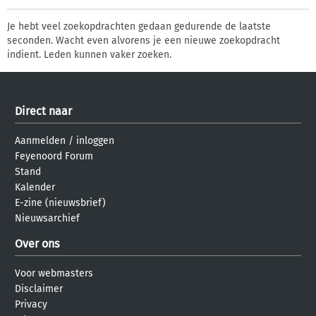
Je hebt veel zoekopdrachten gedaan gedurende de laatste
seconden. Wacht even alvorens je een nieuwe zoekopdracht
indient. Leden kunnen vaker zoeken.
Direct naar
Aanmelden
/
inloggen
Feyenoord Forum
Stand
Kalender
E-zine (nieuwsbrief)
Nieuwsarchief
Over ons
Voor webmasters
Disclaimer
Privacy