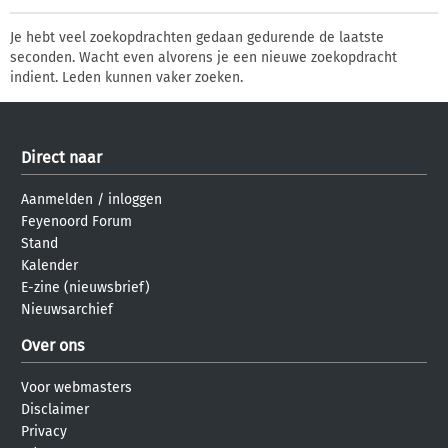
Je hebt veel zoekopdrachten gedaan gedurende de laatste
seconden. Wacht even alvorens je een nieuwe zoekopdracht
indient. Leden kunnen vaker zoeken.
Direct naar
Aanmelden
/
inloggen
Feyenoord Forum
Stand
Kalender
E-zine (nieuwsbrief)
Nieuwsarchief
Over ons
Voor webmasters
Disclaimer
Privacy