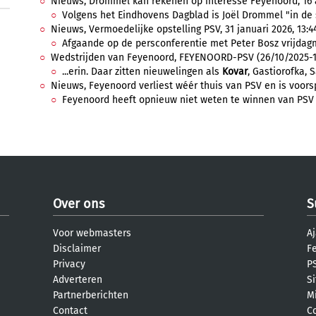
Nieuws, Drommel kan rekenen op interesse Feyenoord, 16 ap
Volgens het Eindhovens Dagblad is Joël Drommel "in de s
Nieuws, Vermoedelijke opstelling PSV, 31 januari 2026, 13:4
Afgaande op de persconferentie met Peter Bosz vrijdagm
Wedstrijden van Feyenoord, FEYENOORD-PSV (26/10/2025-14:
...erin. Daar zitten nieuwelingen als
Kovar
, Gastiorofka, 
Nieuws, Feyenoord verliest wéér thuis van PSV en is voorspr
Feyenoord heeft opnieuw niet weten te winnen van PSV in
Over ons
S
Voor webmasters
Aj
Disclaimer
F
Privacy
PS
Adverteren
S
Partnerberichten
M
Contact
C