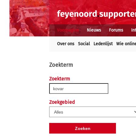
Voorpagina
Nieuws
Forums
In
Over ons
Social
Ledenlijst
Wie onlin
Zoekterm
Zoekterm
Zoekgebied