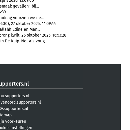
ril 2026, 13:09:00
maak gevallen" bij...
4:39
iddag voorzien we de...
30), 27 oktober 2025, 14:09:44
Sallahh Edine en Man...
ong kwijt, 26 oktober 2025, 16:53:28
 De Kuip. Net als vorig...
upporters.nl
ax.supporters.nl
eyenoord.supporters.nl
V.supporters.nl
itemap
ijn voorkeuren
ookie-instellingen