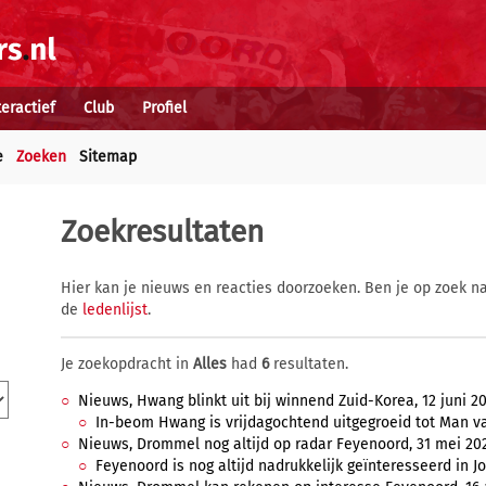
teractief
Club
Profiel
e
Zoeken
Sitemap
Zoekresultaten
Hier kan je nieuws en reacties doorzoeken. Ben je op zoek na
de
ledenlijst
.
Je zoekopdracht in
Alles
had
6
resultaten.
Nieuws, Hwang blinkt uit bij winnend Zuid-Korea, 12 juni 20
In-beom Hwang is vrijdagochtend uitgegroeid tot Man van
Nieuws, Drommel nog altijd op radar Feyenoord, 31 mei 202
Feyenoord is nog altijd nadrukkelijk geïnteresseerd in Jo