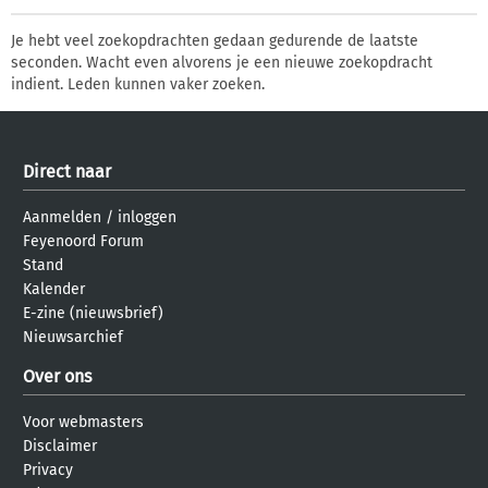
Je hebt veel zoekopdrachten gedaan gedurende de laatste
seconden. Wacht even alvorens je een nieuwe zoekopdracht
indient. Leden kunnen vaker zoeken.
Direct naar
Aanmelden
/
inloggen
Feyenoord Forum
Stand
Kalender
E-zine (nieuwsbrief)
Nieuwsarchief
Over ons
Voor webmasters
Disclaimer
Privacy