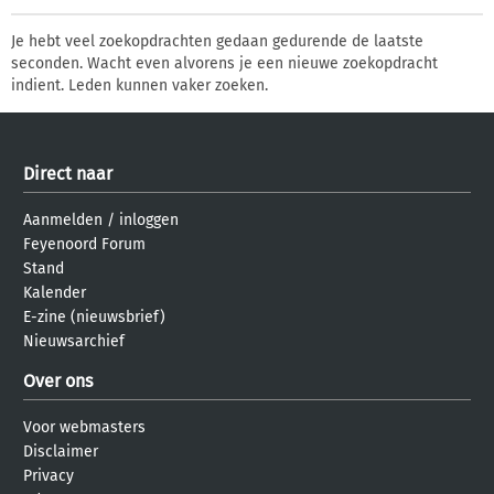
Je hebt veel zoekopdrachten gedaan gedurende de laatste
seconden. Wacht even alvorens je een nieuwe zoekopdracht
indient. Leden kunnen vaker zoeken.
Direct naar
Aanmelden
/
inloggen
Feyenoord Forum
Stand
Kalender
E-zine (nieuwsbrief)
Nieuwsarchief
Over ons
Voor webmasters
Disclaimer
Privacy