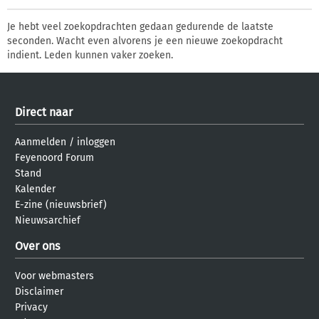
Je hebt veel zoekopdrachten gedaan gedurende de laatste
seconden. Wacht even alvorens je een nieuwe zoekopdracht
indient. Leden kunnen vaker zoeken.
Direct naar
Aanmelden
/
inloggen
Feyenoord Forum
Stand
Kalender
E-zine (nieuwsbrief)
Nieuwsarchief
Over ons
Voor webmasters
Disclaimer
Privacy