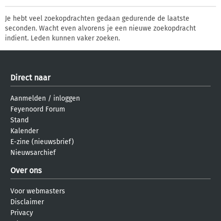
Je hebt veel zoekopdrachten gedaan gedurende de laatste
seconden. Wacht even alvorens je een nieuwe zoekopdracht
indient. Leden kunnen vaker zoeken.
Direct naar
Aanmelden
/
inloggen
Feyenoord Forum
Stand
Kalender
E-zine (nieuwsbrief)
Nieuwsarchief
Over ons
Voor webmasters
Disclaimer
Privacy