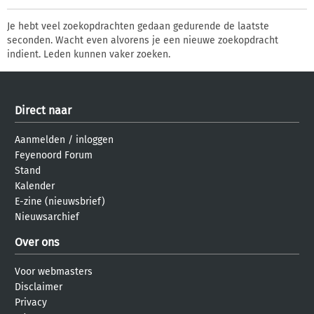
Je hebt veel zoekopdrachten gedaan gedurende de laatste
seconden. Wacht even alvorens je een nieuwe zoekopdracht
indient. Leden kunnen vaker zoeken.
Direct naar
Aanmelden
/
inloggen
Feyenoord Forum
Stand
Kalender
E-zine (nieuwsbrief)
Nieuwsarchief
Over ons
Voor webmasters
Disclaimer
Privacy