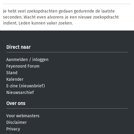
Je hebt veel zoekopdrachten gedaan gedurende de laatste
seconden. Wacht even alvorens je een nieuwe zoekopdracht
indient. Leden kunnen vaker zoeken.
Direct naar
Aanmelden
/
inloggen
Feyenoord Forum
Stand
Kalender
E-zine (nieuwsbrief)
Nieuwsarchief
Over ons
Voor webmasters
Disclaimer
Privacy