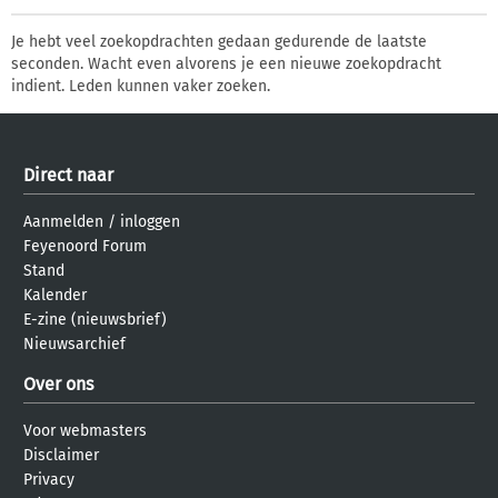
Je hebt veel zoekopdrachten gedaan gedurende de laatste
seconden. Wacht even alvorens je een nieuwe zoekopdracht
indient. Leden kunnen vaker zoeken.
Direct naar
Aanmelden
/
inloggen
Feyenoord Forum
Stand
Kalender
E-zine (nieuwsbrief)
Nieuwsarchief
Over ons
Voor webmasters
Disclaimer
Privacy