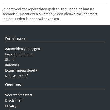
Je hebt veel zoekopdrachten gedaan gedurende de laatste
seconden. Wacht even alvorens je een nieuwe zoekopdracht
indient. Leden kunnen vaker zoeken.
Direct naar
Aanmelden
/
inloggen
Feyenoord Forum
Stand
Kalender
E-zine (nieuwsbrief)
Nieuwsarchief
Over ons
Voor webmasters
Disclaimer
Privacy