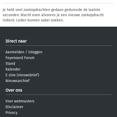
Je hebt veel zoekopdrachten gedaan gedurende de laatste
seconden. Wacht even alvorens je een nieuwe zoekopdracht
indient. Leden kunnen vaker zoeken.
Direct naar
Aanmelden
/
inloggen
Feyenoord Forum
Stand
Kalender
E-zine (nieuwsbrief)
Nieuwsarchief
Over ons
Voor webmasters
Disclaimer
Privacy