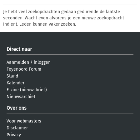
Je hebt veel zoekopdrachten gedaan gedurende de laatste
seconden. Wacht even alvorens je een nieuwe zoekopdracht
indient. Leden kunnen vaker zoeken.
Direct naar
Aanmelden
/
inloggen
Feyenoord Forum
Stand
Kalender
E-zine (nieuwsbrief)
Nieuwsarchief
Over ons
Voor webmasters
Disclaimer
Privacy