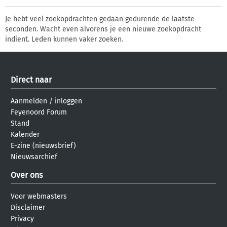
Je hebt veel zoekopdrachten gedaan gedurende de laatste
seconden. Wacht even alvorens je een nieuwe zoekopdracht
indient. Leden kunnen vaker zoeken.
Direct naar
Aanmelden
/
inloggen
Feyenoord Forum
Stand
Kalender
E-zine (nieuwsbrief)
Nieuwsarchief
Over ons
Voor webmasters
Disclaimer
Privacy