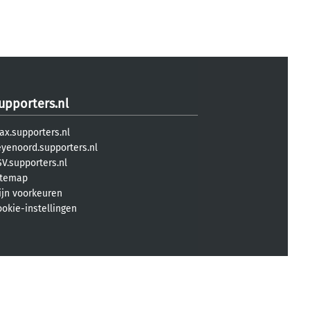
upporters.nl
ax.supporters.nl
eyenoord.supporters.nl
V.supporters.nl
itemap
ijn voorkeuren
ookie-instellingen