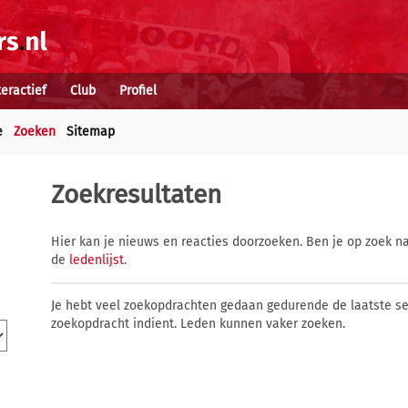
teractief
Club
Profiel
e
Zoeken
Sitemap
Zoekresultaten
Hier kan je nieuws en reacties doorzoeken. Ben je op zoek na
de
ledenlijst
.
Je hebt veel zoekopdrachten gedaan gedurende de laatste s
zoekopdracht indient. Leden kunnen vaker zoeken.