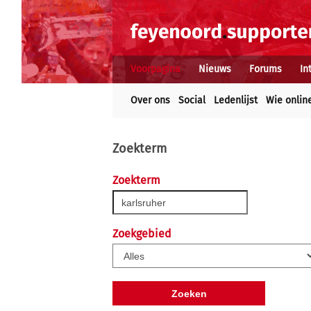
Voorpagina
Nieuws
Forums
In
Over ons
Social
Ledenlijst
Wie onlin
Zoekterm
Zoekterm
Zoekgebied