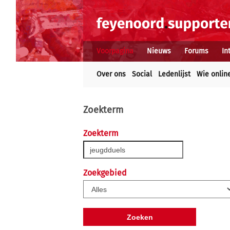
Voorpagina
Nieuws
Forums
In
Over ons
Social
Ledenlijst
Wie onlin
Zoekterm
Zoekterm
Zoekgebied