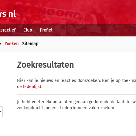
teractief
Club
Profiel
e
Zoeken
Sitemap
Zoekresultaten
Hier kan je nieuws en reacties doorzoeken. Ben je op zoek na
de
ledenlijst
.
Je hebt veel zoekopdrachten gedaan gedurende de laatste s
zoekopdracht indient. Leden kunnen vaker zoeken.