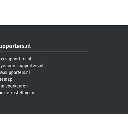
upporters.nl
ax.supporters.nl
eyenoord.supporters.nl
V.supporters.nl
itemap
ijn voorkeuren
ookie-instellingen